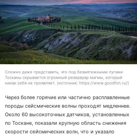
Сложно даже представить, что под безмятежными лугами
Тосканы скрывается огромный резервуар магмы, который
никак себя не проявляет.
источник:
https://www.goodfon.ru/
Через более горячие или частично расплавленные
породы сейсмические волны проходят медленнее.
Около 60 высокоточных датчиков, установленных
по Тоскане, показали крупную область снижения
скорости сейсмических волн, что и указало