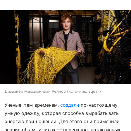
Дизайнер Максимилиан Рейнор
источник:
Equinix
Ученые, тем временем,
создали
по-настоящему
умную одежду, которая способна вырабатывать
энергию при ношении. Для этого они применили
знания об амфифилах — поверхностно-активных