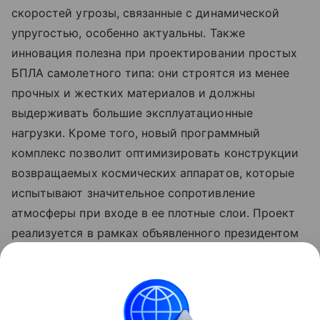
скоростей угрозы, связанные с динамической
упругостью, особенно актуальны. Также
инновация полезна при проектировании простых
БПЛА самолетного типа: они строятся из менее
прочных и жестких материалов и должны
выдерживать большие эксплуатационные
нагрузки. Кроме того, новый программный
комплекс позволит оптимизировать конструкции
возвращаемых космических аппаратов, которые
испытывают значительное сопротивление
атмосферы при входе в ее плотные слои. Проект
реализуется в рамках объявленного президентом
России Десятилетия науки и технологий, а также
программы Минобрнауки России
«Приоритет-2030».