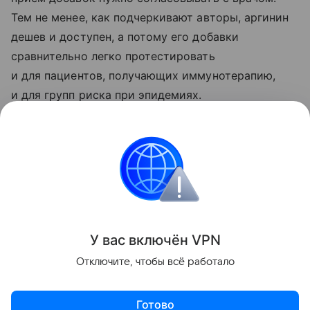
Тем не менее, как подчеркивают авторы, аргинин
дешев и доступен, а потому его добавки
сравнительно легко протестировать
и для пациентов, получающих иммунотерапию,
и для групп риска при эпидемиях.
Ранее мы
рассказывали
, что произойдет, если
принять слишком много магния.
Красота и здоровье
медицина
Поделиться
У вас включ
ён
V
P
N
Отключите, чтобы всё работало
Готово