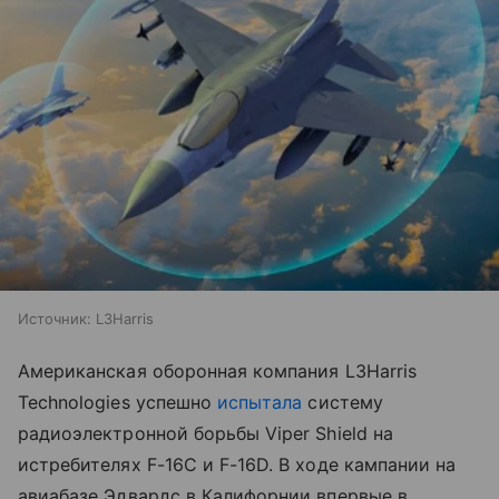
Источник:
L3Harris
Американская оборонная компания L3Harris
Technologies успешно
испытала
систему
радиоэлектронной борьбы Viper Shield на
истребителях F-16C и F-16D. В ходе кампании на
авиабазе Эдвардс в Калифорнии впервые в