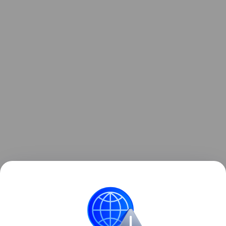
Читайте также нашу
статью
о том, как в Германии
создали 4-тонный РЭБ-беспилотник CA-1EA.