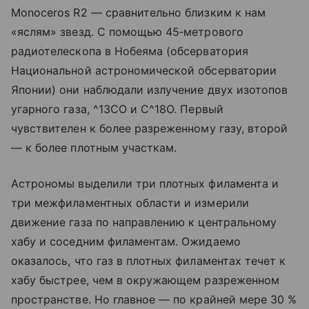
Monoceros R2 — сравнительно близким к нам
«яслям» звезд. С помощью 45‑метрового
радиотелескопа в Нобеяма (обсерватория
Национальной астрономической обсерватории
Японии) они наблюдали излучение двух изотопов
угарного газа, ^13CO и C^18O. Первый
чувствителен к более разреженному газу, второй
— к более плотным участкам.
Астрономы выделили три плотных филамента и
три межфиламентных области и измерили
движение газа по направлению к центральному
хабу и соседним филаментам. Ожидаемо
оказалось, что газ в плотных филаментах течет к
хабу быстрее, чем в окружающем разреженном
пространстве. Но главное — по крайней мере 30 %