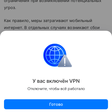
ограничения при возникновении потенциальных
угроз.
Как правило, меры затрагивают мобильный
интернет. В отдельных случаях возникают сбои
голосовой связи. В соответствии с
законодательством детали о применяемых мерах
не раскрываются.
Россия
Интернет
Сбои
Поделиться
У вас включ
ён
V
P
N
Отключите, чтобы всё работало
Готово