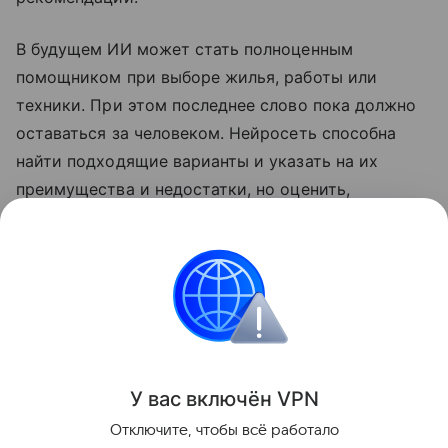
В будущем ИИ может стать полноценным
помощником при выборе жилья, работы или
техники. При этом последнее слово пока должно
оставаться за человеком. Нейросеть способна
найти подходящие варианты и указать на их
преимущества и недостатки, но оценить,
насколько конкретное решение подходит для
реальной жизни, может только сам пользователь.
Нейросети
Искусственный интеллект
Поделиться
У вас включ
ён
V
P
N
Отключите, чтобы всё работало