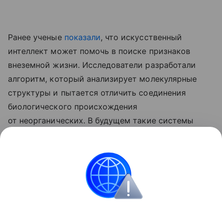
Ранее ученые
показали
, что искусственный
интеллект может помочь в поиске признаков
внеземной жизни. Исследователи разработали
алгоритм, который анализирует молекулярные
структуры и пытается отличить соединения
биологического происхождения
от неорганических. В будущем такие системы
могут установить на космические аппараты
для автоматического поиска следов жизни
на Марсе, Луне и других небесных телах.
медицина