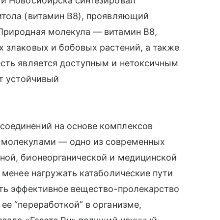
 и Новосибирска синтезировал
итола (витамин В8), проявляющий
Природная молекула — витамин В8,
 злаковых и бобовых растений, а также
есть является доступным и нетоксичным
ет устойчивый
соединений на основе комплексов
 молекулами — одно из современных
ной, бионеорганической и медицинской
т менее нагружать катаболические пути
ить эффективное вещество-пролекарство
ее “переработкой” в организме,