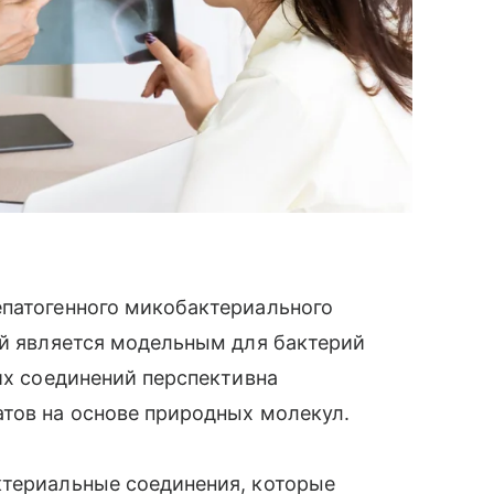
епатогенного микобактериального
ый является модельным для бактерий
ких соединений перспективна
атов на основе природных молекул.
ктериальные соединения, которые