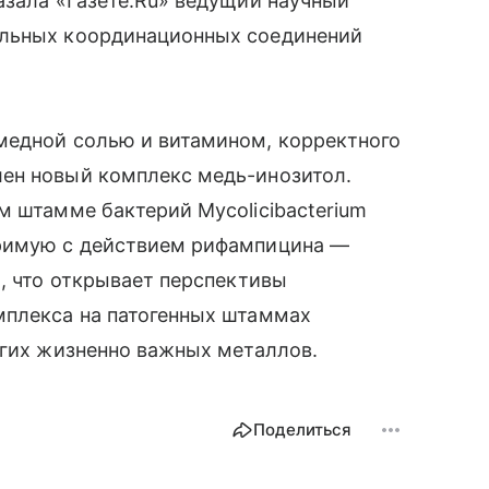
азала «Газете.Ru» ведущий научный
альных координационных соединений
медной солью и витамином, корректного
ен новый комплекс медь-инозитол.
м штамме бактерий Mycolicibacterium
еримую с действием рифампицина —
а, что открывает перспективы
мплекса на патогенных штаммах
угих жизненно важных металлов.
Поделиться