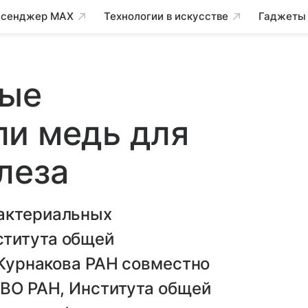
сенджер MAX
Технологии в искусстве
Гаджеты
ные
ли медь для
леза
бактериальных
ститута общей
. Курнакова РАН совместно
ДВО РАН, Института общей