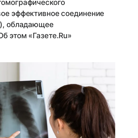
томографического
вое эффективное соединение
8), обладающее
б этом «Газете.Ru»