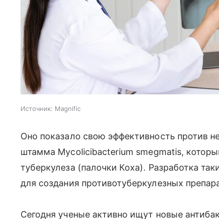
Источник:
Magnific
Оно показало свою эффективность против н
штамма Mycolicibacterium smegmatis, котор
туберкулеза (палочки Коха). Разработка та
для создания противотуберкулезных препар
Сегодня ученые активно ищут новые антиба