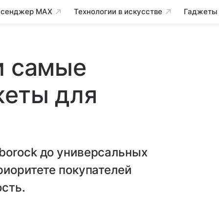
сенджер MAX
Технологии в искусстве
Гаджеты
и самые
жеты для
borock до универсальных
риоритете покупателей
сть.