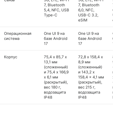
7, Bluetooth
7, Bluetooth
5,4, NFC, USB
6,0, NFC,
Type-C
USB-C 3.2,
eSIM
Операционная
One UI 9 на
One UI 9 на
система
базе Android
базе Android
17
17
Корпус
75,4 х 85,7 х
72,8 х 158,4 х
13,1 мм
8,9 мм
(сложенный)
(сложенный)
и 75,4 x 166,9
и 143,2 x
x 6,1 мм
158,4 x 4,1 мм
(раскрытый),
(раскрытый),
вес 180 г,
вес 215 г,
водозащита
водозащита
IP48
IP48