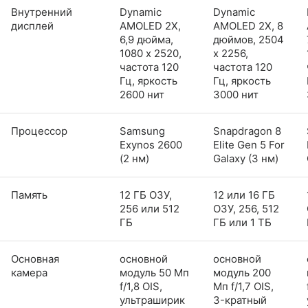
Внутренний
Dynamic
Dynamic
дисплей
AMOLED 2X,
AMOLED 2X, 8
6,9 дюйма,
дюймов, 2504
1080 x 2520,
x 2256,
частота 120
частота 120
Гц, яркость
Гц, яркость
2600 нит
3000 нит
Процессор
Samsung
Snapdragon 8
Exynos 2600
Elite Gen 5 For
(2 нм)
Galaxy (3 нм)
Память
12 ГБ ОЗУ,
12 или 16 ГБ
256 или 512
ОЗУ, 256, 512
ГБ
ГБ или 1 ТБ
Основная
основной
основной
камера
модуль 50 Мп
модуль 200
f/1,8 OIS,
Мп f/1,7 OIS,
ультраширик
3-кратный