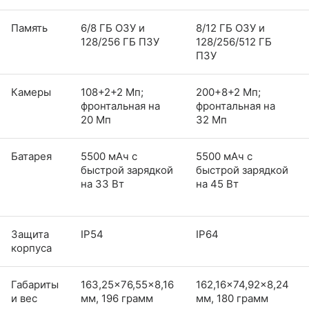
Память
6/8 ГБ ОЗУ и
8/12 ГБ ОЗУ и
128/256 ГБ ПЗУ
128/256/512 ГБ
ПЗУ
Камеры
108+2+2 Мп;
200+8+2 Мп;
фронтальная на
фронтальная на
20 Мп
32 Мп
Батарея
5500 мАч с
5500 мАч с
быстрой зарядкой
быстрой зарядкой
на 33 Вт
на 45 Вт
Защита
IP54
IP64
корпуса
Габариты
163,25×76,55×8,16
162,16×74,92×8,24
и вес
мм, 196 грамм
мм, 180 грамм