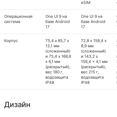
eSIM
Операционная
One UI 9 на
One UI 9 на
система
базе Android
базе Android
17
17
Корпус
75,4 х 85,7 х
72,8 х 158,4 х
13,1 мм
8,9 мм
(сложенный)
(сложенный)
и 75,4 x 166,9
и 143,2 x
x 6,1 мм
158,4 x 4,1 мм
(раскрытый),
(раскрытый),
вес 180 г,
вес 215 г,
водозащита
водозащита
IP48
IP48
Дизайн