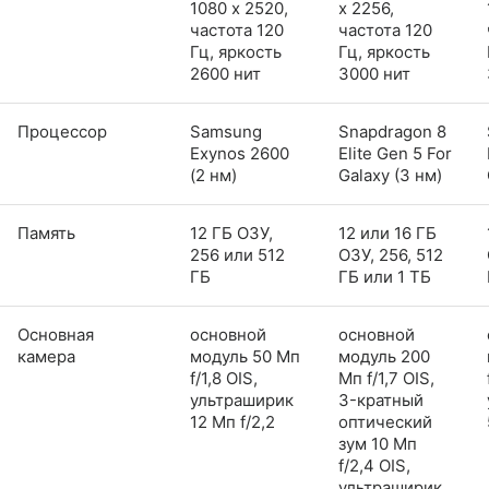
1080 x 2520,
x 2256,
частота 120
частота 120
Гц, яркость
Гц, яркость
2600 нит
3000 нит
Процессор
Samsung
Snapdragon 8
Exynos 2600
Elite Gen 5 For
(2 нм)
Galaxy (3 нм)
Память
12 ГБ ОЗУ,
12 или 16 ГБ
256 или 512
ОЗУ, 256, 512
ГБ
ГБ или 1 ТБ
Основная
основной
основной
камера
модуль 50 Мп
модуль 200
f/1,8 OIS,
Мп f/1,7 OIS,
ультраширик
3-кратный
12 Мп f/2,2
оптический
зум 10 Мп
f/2,4 OIS,
ультраширик