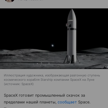
Иллюстрация художника, изображающая разгонную ступень
космического корабля Starship компании SpaceX на Луне
источник:
SpaceX
SpaceX готовит промышленный скачок за
пределами нашей планеты,
сообщает
Space.