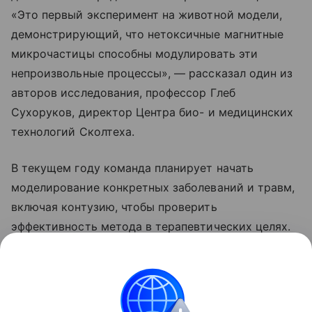
«Это первый эксперимент на животной модели,
демонстрирующий, что нетоксичные магнитные
микрочастицы способны модулировать эти
непроизвольные процессы», — рассказал один из
авторов исследования, профессор Глеб
Сухоруков, директор Центра био- и медицинских
технологий Сколтеха.
В текущем году команда планирует начать
моделирование конкретных заболеваний и травм,
включая контузию, чтобы проверить
эффективность метода в терапевтических целях.
Ранее ученые нашли препарат от аутизма у
мышей.
Рассказали
, поможет ли он людям.