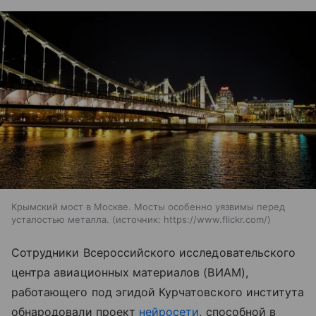
Крымский мост в Москве. Мосты особенно уязвимы перед
усталостью металла.
источник:
https://www.flickr.com/
Сотрудники Всероссийского исследовательского
центра авиационных материалов (ВИАМ),
работающего под эгидой Курчатовского института
обнародовали проект
нейросети
, способной в