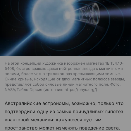
На этой концепции художника изображен магнетар 1E 1547.0-
5408, быстро вращающаяся нейтронная звезда с магнитными
полями, более чем в триллион раз превышающими земные.
Синие кривые, исходящие от двух магнитных полюсов звезды,
представляют собой силовые линии магнитного поля. Фото:
NASA/Пабло Гарсия
источник:
https://phys.org/
Австралийские астрономы, возможно, только что
подтвердили одну из самых причудливых гипотез
квантовой механики: кажущееся пустым
пространство может изменять поведение света.