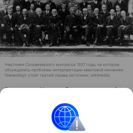
Участники Сольвеевского конгресса 1927 года, на котором
обсуждались проблемы интерпретации квантовой механики.
Гейзенберг стоит третий справа
источник:
wikimedia
О летящем по Млечному Пути магнетаре-зомби,
способном разрывать людей на атомы, мы
рассказали
здесь
.
космос
Астрофизика