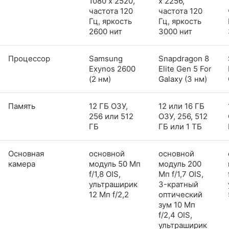
1080 x 2520,
x 2256,
частота 120
частота 120
Гц, яркость
Гц, яркость
2600 нит
3000 нит
Процессор
Samsung
Snapdragon 8
Exynos 2600
Elite Gen 5 For
(2 нм)
Galaxy (3 нм)
Память
12 ГБ ОЗУ,
12 или 16 ГБ
256 или 512
ОЗУ, 256, 512
ГБ
ГБ или 1 ТБ
Основная
основной
основной
камера
модуль 50 Мп
модуль 200
f/1,8 OIS,
Мп f/1,7 OIS,
ультраширик
3-кратный
12 Мп f/2,2
оптический
зум 10 Мп
f/2,4 OIS,
ультраширик