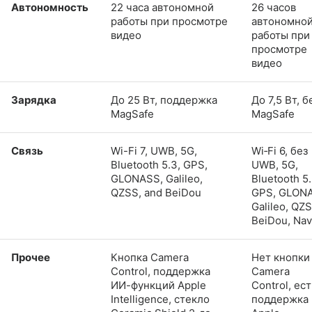
Автономность
22 часа автономной
26 часов
работы при просмотре
автономно
видео
работы при
просмотре
видео
Зарядка
До 25 Вт, поддержка
До 7,5 Вт, б
MagSafe
MagSafe
Связь
Wi-Fi 7, UWB, 5G,
Wi‑Fi 6, без
Bluetooth 5.3, GPS,
UWB, 5G,
GLONASS, Galileo,
Bluetooth 5.
QZSS, and BeiDou
GPS, GLON
Galileo, QZS
BeiDou, Nav
Прочее
Кнопка Camera
Нет кнопки
Control, поддержка
Camera
ИИ-функций Apple
Control, ест
Intelligence, стекло
поддержка