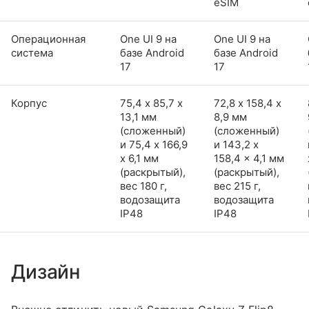
eSIM
Операционная
One UI 9 на
One UI 9 на
система
базе Android
базе Android
17
17
Корпус
75,4 х 85,7 х
72,8 х 158,4 х
13,1 мм
8,9 мм
(сложенный)
(сложенный)
и 75,4 x 166,9
и 143,2 x
x 6,1 мм
158,4 x 4,1 мм
(раскрытый),
(раскрытый),
вес 180 г,
вес 215 г,
водозащита
водозащита
IP48
IP48
Дизайн