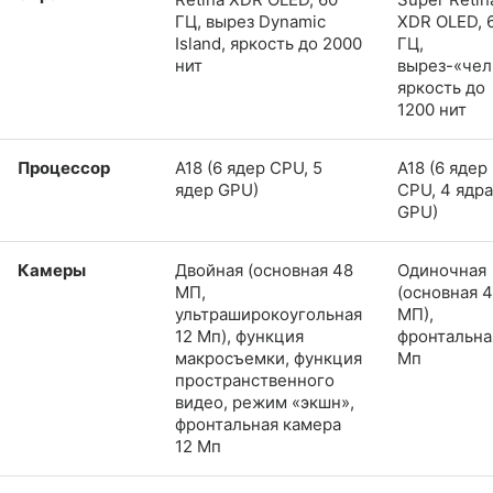
ГЦ, вырез Dynamic
XDR OLED, 
Island, яркость до 2000
ГЦ,
нит
вырез-«чел
яркость до
1200 нит
Процессор
A18 (6 ядер CPU, 5
A18 (6 ядер
ядер GPU)
CPU, 4 ядра
GPU)
Камеры
Двойная (основная 48
Одиночная
МП,
(основная 
ультраширокоугольная
МП),
12 Мп), функция
фронтальна
макросъемки, функция
Мп
пространственного
видео, режим «экшн»,
фронтальная камера
12 Мп