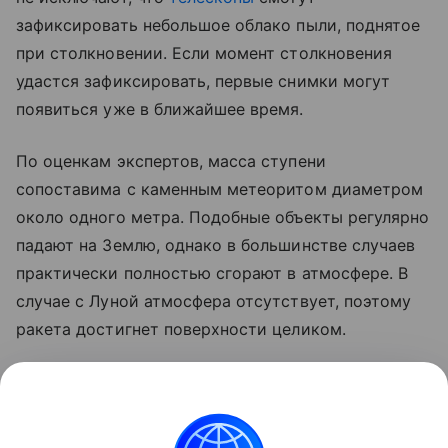
зафиксировать небольшое облако пыли, поднятое
при столкновении. Если момент столкновения
удастся зафиксировать, первые снимки могут
появиться уже в ближайшее время.
По оценкам экспертов, масса ступени
сопоставима с каменным метеоритом диаметром
около одного метра. Подобные объекты регулярно
падают на Землю, однако в большинстве случаев
практически полностью сгорают в атмосфере. В
случае с Луной атмосфера отсутствует, поэтому
ракета достигнет поверхности целиком.
Ранее стало известно, что лунный грунт
рассказал
об атмосфере древней Земли.