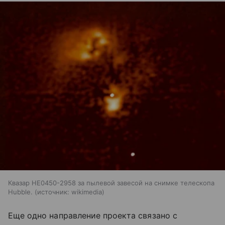
Квазар HE0450-2958 за пылевой завесой на снимке телескопа
Hubble.
источник:
wikimedia
Еще одно направление проекта связано с