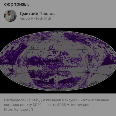
сюрпризы.
Дмитрий Павлов
Автор Hi-Tech Mail
Распределение СМЧД и квазаров в видимой части Вселенной
согласно релизу DR20 проекта SDSS V.
источник:
https://phys.org/