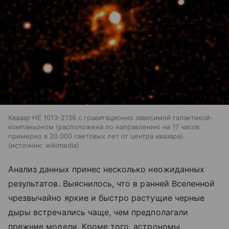
Квазар HE 1013-2136 с гравитационно зависимой галактикой-
компаньоном (расположена по направлению на 17 часов
примерно в 20 000 световых лет от центра квазара).
источник:
wikimedia
Анализ данных принес несколько неожиданных
результатов. Выяснилось, что в ранней Вселенной
чрезвычайно яркие и быстро растущие черные
дыры встречались чаще, чем предполагали
прежние модели. Кроме того, астрономы