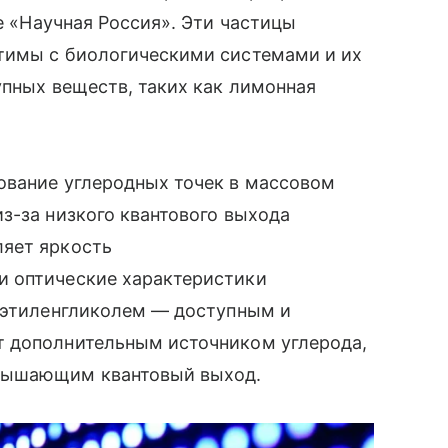
е «Научная Россия». Эти частицы
тимы с биологическими системами и их
упных веществ, таких как лимонная
ование углеродных точек в массовом
з-за низкого квантового выхода
ляет яркость
и оптические характеристики
лиэтиленгликолем — доступным и
т дополнительным источником углерода,
овышающим квантовый выход.