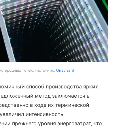
углеродных точек.
источник:
Unsplash
номичный способ производства ярких
Предложенный метод заключается в
редственно в ходе их термической
 увеличил интенсивность
ии прежнего уровня энергозатрат, что