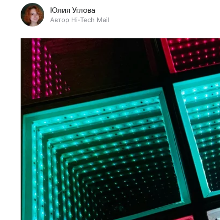
Юлия Углова
Автор Hi-Tech Mail