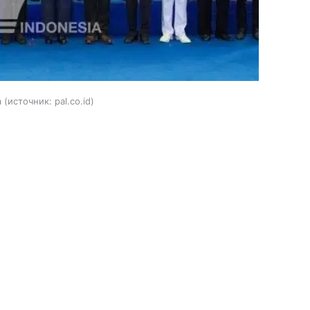
а
источник:
pal.co.id