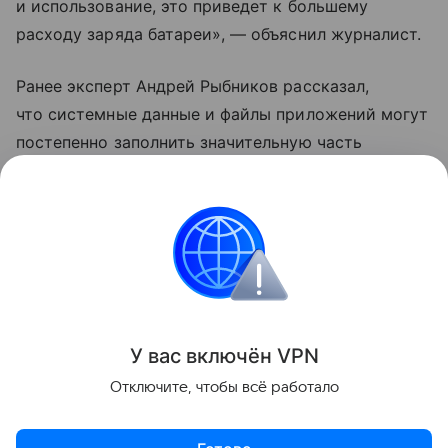
и использование, это приведет к большему
расходу заряда батареи», — объяснил журналист.
Ранее эксперт Андрей Рыбников рассказал,
что системные данные и файлы приложений могут
постепенно заполнить значительную часть
свободной памяти в смартфоне. Специалист
рекомендовал время от времени очищать аппарат
от «мусора».
Samsung
Поделиться
У вас включ
ён
V
P
N
Отключите, чтобы всё работало