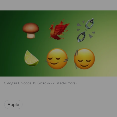
Эмодзи Unicode 15
источник:
MacRumors
Apple