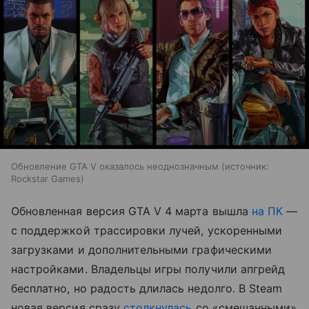
Обновление GTA V оказалось неоднозначным
источник:
Rockstar Games
Обновленная версия GTA V 4 марта вышла
на ПК
—
с поддержкой трассировки лучей, ускоренными
загрузками и дополнительными графическими
настройками. Владельцы игры получили апгрейд
бесплатно, но радость длилась недолго. В Steam
новая версия сразу
столкнулась
со «смешанными»