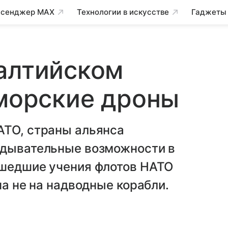
сенджер MAX
Технологии в искусстве
Гаджеты
алтийском
 морские дроны
АТО, страны альянса
едывательные возможности в
ошедшие учения флотов НАТО
на не на надводные корабли.