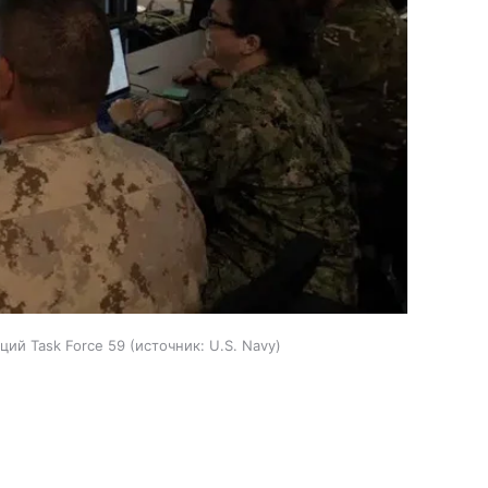
ий Task Force 59
источник:
U.S. Navy