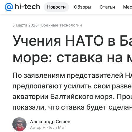
Новости
Обзоры
Статьи
Мес
5 марта 2025
Военные технологии
Учения НАТО в Б
море: ставка на
По заявлениям представителей Н
предполагают усилить свои разв
акватории Балтийского моря. Пр
показали, что ставка будет сдела
Александр Сычев
Автор Hi-Tech Mail