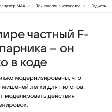
сенджер MAX
Технологии в искусстве
Гаджеты
ире частный F-
парника – он
о в коде
олько модернизированы, что
 мишеней легки для пилотов.
т моделировать действия
енировок.