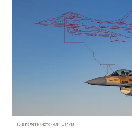
F-16 в полете
источник:
Canva