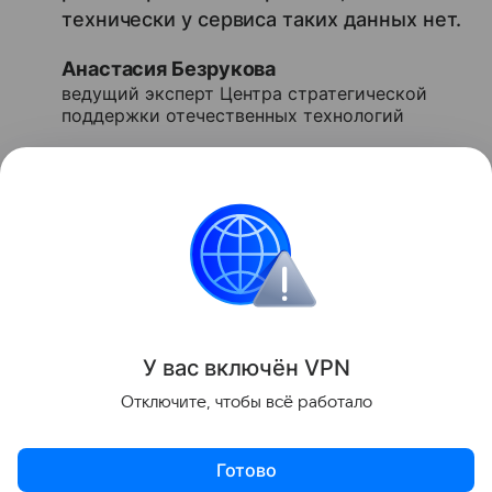
технически у сервиса таких данных нет.
Анастасия Безрукова
ведущий эксперт Центра стратегической
поддержки отечественных технологий
Ранее в Рунете
нашли
скам-сервисы, которые
наживаются на теме бензина.
безопасность
БПЛА
Поделиться
У вас включ
ён
V
P
N
Отключите, чтобы всё работало
Готово