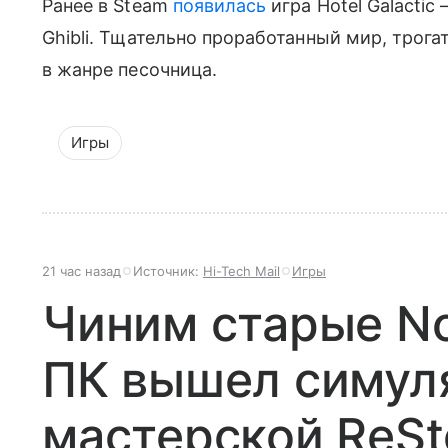
Ранее в Steam
появилась
игра Hotel Galactic
Ghibli. Тщательно проработанный мир, трог
в жанре песочница.
Игры
21 час назад
Источник:
Hi-Tech Mail
Игры
Чиним старые Nok
ПК вышел симул
мастерской ReSto