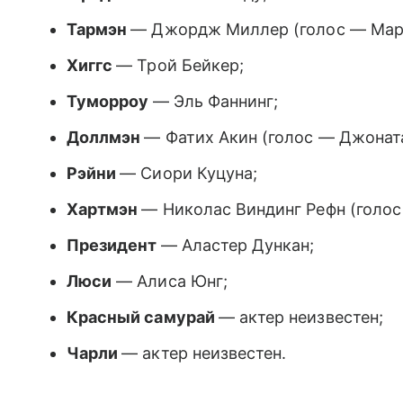
Тармэн
— Джордж Миллер (голос — Март
Хиггс
— Трой Бейкер;
Туморроу
— Эль Фаннинг;
Доллмэн
— Фатих Акин (голос — Джонат
Рэйни
— Сиори Куцуна;
Хартмэн
— Николас Виндинг Рефн (голо
Президент
— Аластер Дункан;
Люси
— Алиса Юнг;
Красный самурай
— актер неизвестен;
Чарли
— актер неизвестен.