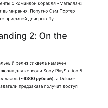
ненты с командой корабля «Магеллан»
от вымирания. Попутно Сэм Портер
го приемной дочерью Лу.
anding 2: On the
иальный релиз сиквела намечен
клюзив для консоли Sony PlayStation 5.
олларов (
~6300 рублей
), а Deluxe-
ладатели предзаказа получат доступ