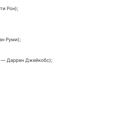
и Рон);
ан Руми);
с — Даррен Джейкобс);