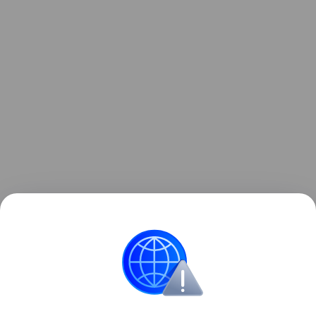
Узнать больше о необычном инциденте с ракетой
можно в отдельном
материале
Hi-Tech Mail.
космос
Луна