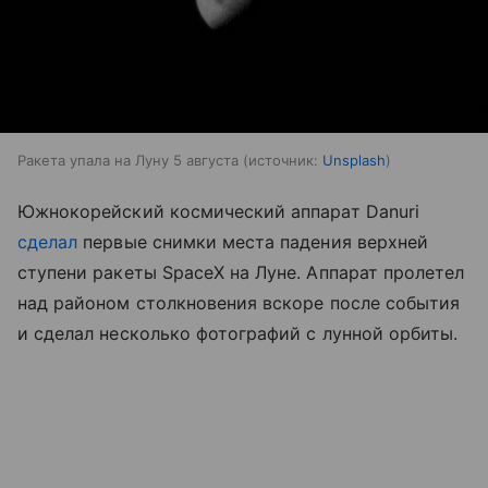
Ракета упала на Луну 5 августа
источник:
Unsplash
Южнокорейский космический аппарат Danuri
сделал
первые снимки места падения верхней
ступени ракеты SpaceX на Луне. Аппарат пролетел
над районом столкновения вскоре после события
и сделал несколько фотографий с лунной орбиты.