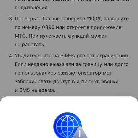
подключения.
Проверьте баланс: наберите *100#, позвоните
по номеру 0890 или откройте приложение
МТС. При нуле часть функций может
не работать.
Убедитесь, что на SIM-карте нет ограничений.
Если недавно выезжали за границу или долго
не пользовались связью, оператор мог
заблокировать доступ в интернет, звонки
и SMS на время.
Если ничего не помогло, позвоните
в поддержку МТС по номеру 8 800 250−08−90
и сообщите о проблеме.
Сбои