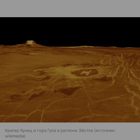
Кратер Куниц и гора Гула в регионе Эйстла
источник:
wikimedia