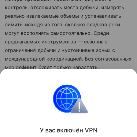
контроль: отслеживать места добычи, измерять
реально извлекаемые объемы и устанавливать
лимиты исходя из того, сколько осадков реки
могут восполнять самостоятельно. Среди
предлагаемых инструментов — сезонные
ограничения добычи и «устойчивые зоны» с
международной координацией. Без согласованных
мер дефицит будет только нарастать.
Ранее мы рассказывали о том, как ученые
создали
строительные кирпичи из пустынного песка
— в
том числе как альтернативу дефицитному
речному.
Поделиться
У вас включ
ён
V
P
N