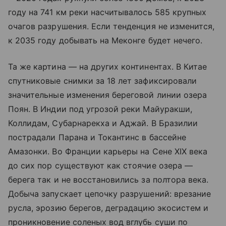
году на 741 км реки насчитывалось 585 крупных
очагов разрушения. Если тенденция не изменится,
к 2035 году добывать на Меконге будет нечего.
Та же картина — на других континентах. В Китае
спутниковые снимки за 18 лет зафиксировали
значительные изменения береговой линии озера
Поян. В Индии под угрозой реки Майуракши,
Коллидам, Субарнарекха и Аджай. В Бразилии
пострадали Парана и Токантинс в бассейне
Амазонки. Во Франции карьеры на Сене XIX века
до сих пор существуют как стоячие озера —
берега так и не восстановились за полтора века.
Добыча запускает цепочку разрушений: врезание
русла, эрозию берегов, деградацию экосистем и
проникновение соленых вод вглубь суши по