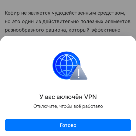
Кефир не является чудодейственным средством,
но это один из действительно полезных элементов
разнообразного рациона, который эффективно
поддерживает кишечник, кости и обмен веществ.
Ранее мы
рассказывали
о том, что любимые в
детстве напитки могут повышать давление спустя
десятилетие.
Красота и здоровье
У вас включ
ён
V
P
N
Отключите, чтобы всё работало
Поделиться
Готово