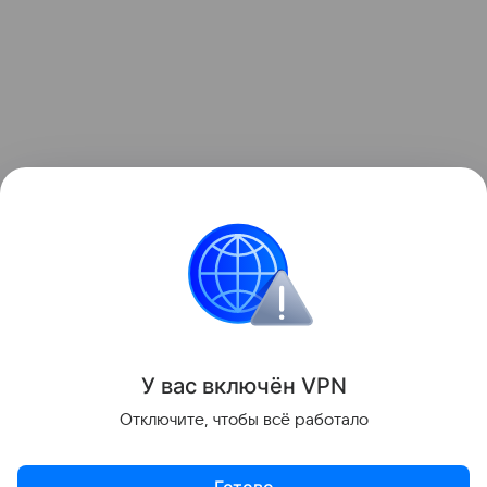
Также недавно рассказывали, что HeyGears
выпустила первый настольный 3D-принтер с
полноцветной печатью. Подробности в
статье.
Поделиться
У вас включ
ён
V
P
N
Отключите, чтобы всё работало