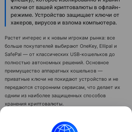
ключи от вашей криптовалюты в офлайн-
режиме. Устройство защищает ключи от
хакеров, вирусов и взлома компьютера.
Растет интерес и к новым игрокам рынка: все
больше покупателей выбирают OneKey, Ellipal и
SafePal — от классических USB-кошельков до
полностью автономных решений. Основное
преимущество аппаратных кошельков —
приватные ключи не покидают устройство и не
передаются сторонним сервисам, что делает их
одним из наиболее защищенных способов
хранения криптовалюты.
Ранее мы
рассказывали
, почему россияне стали
активнее скупать криптокошельки.