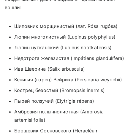
вошли:
Шиповник морщинистый (лат. Rósa rugósa)
Люпин многолистный (Lupínus polyphýllus)
Люпин нутканский
(
Lupinus nootkatensis)
Недотрога железистая
(
Impátiens glandulífera)
Ива Шверина
(
Salix arbuscula)
Кенигия (горец) Вейриха
(
Persicaria weyrichii)
Кострец безостый
(
Bromopsis inermis)
Пырей ползучий
(
Elytrígia répens)
Амброзия полыннолистная
(
Ambrosia
artemisiifolia)
Борщевик Сосновского (Heracléum