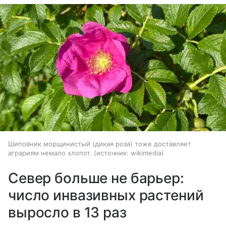
Шиповник морщинистый (дикая роза) тоже доставляет
аграриям немало хлопот.
источник:
wikimedia
Север больше не барьер:
число инвазивных растений
выросло в 13 раз