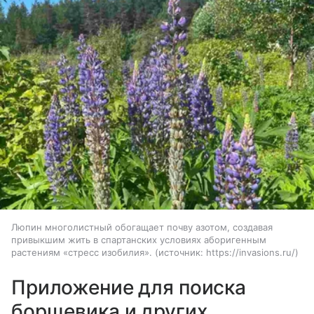
Люпин многолистный обогащает почву азотом, создавая
привыкшим жить в спартанских условиях аборигенным
растениям «стресс изобилия».
источник:
https://invasions.ru/
Приложение для поиска
борщевика и других