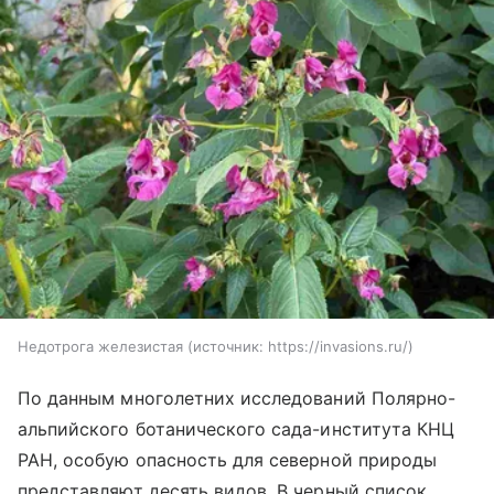
Недотрога железистая
источник:
https://invasions.ru/
По данным многолетних исследований Полярно-
альпийского ботанического сада-института КНЦ
РАН, особую опасность для северной природы
представляют десять видов. В черный список