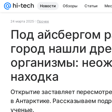
Новости
Обзоры
Статьи
Мес
24 марта 2025
Прочее
Под айсбергом 
город нашли др
организмы: нео
находка
Открытие заставляет пересмотре
в Антарктике. Рассказываем подро
ученые.