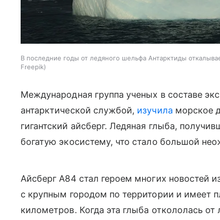
В последние годы от ледяного шельфа Антарктиды откалывае
Freepik
Международная группа ученых в составе эк
антарктической службой,
изучила
морское д
гигантский айсберг. Ледяная глыба, получив
богатую экосистему, что стало большой не
Айсберг A84 стал героем многих новостей и
с крупным городом по территории и имеет 
километров. Когда эта глыба откололась от