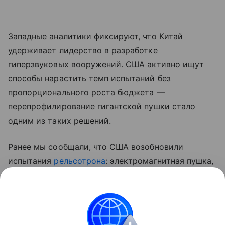
Западные аналитики фиксируют, что Китай
удерживает лидерство в разработке
гиперзвуковых вооружений. США активно ищут
способы нарастить темп испытаний без
пропорционального роста бюджета —
перепрофилирование гигантской пушки стало
одним из таких решений.
Ранее мы сообщали, что США возобновили
испытания
рельсотрона
: электромагнитная пушка,
от которой прежде отказался флот, теперь служит
источником данных для программ гиперзвукового
оружия.