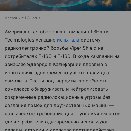
Источник:
L3Harris
Американская оборонная компания L3Harris
Technologies успешно
испытала
систему
радиоэлектронной борьбы Viper Shield на
истребителях F-16C и F-16D. В ходе кампании на
авиабазе Эдвардс в Калифорнии впервые в
испытаниях одновременно участвовали два
самолета. Тесты подтвердили способность
комплекса обнаруживать и нейтрализовать
современные радиолокационные угрозы без
создания помех для дружественных машин —
критическое требование для групповых вылетов,
где истребители одновременно используют
радары, датчики и средства противодействия.