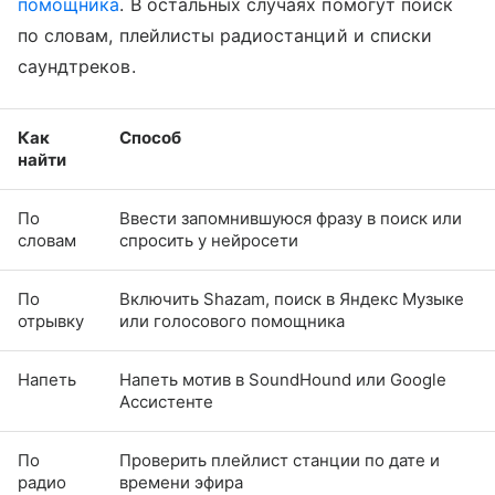
помощника
. В остальных случаях помогут поиск
по словам, плейлисты радиостанций и списки
саундтреков.
Как
Способ
найти
По
Ввести запомнившуюся фразу в поиск или
словам
спросить у нейросети
По
Включить Shazam, поиск в Яндекс Музыке
отрывку
или голосового помощника
Напеть
Напеть мотив в SoundHound или Google
Ассистенте
По
Проверить плейлист станции по дате и
радио
времени эфира