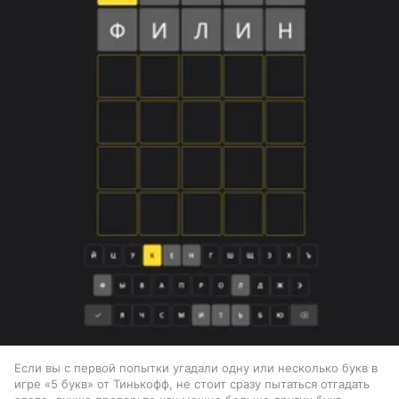
Если вы с первой попытки угадали одну или несколько букв в
игре «5 букв» от Тинькофф, не стоит сразу пытаться отгадать