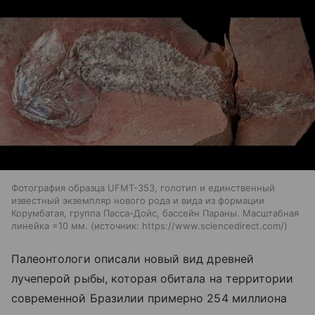
Фотография образца UFMT-353, голотип и единственный
известный экземпляр нового рода и вида из формации
Корумбатая, группа Пасса-Дойс, бассейн Параны. Масштабная
линейка =10 мм.
источник:
https://www.sciencedirect.com/
Палеонтологи описали новый вид древней
лучеперой рыбы, которая обитала на территории
современной Бразилии примерно 254 миллиона