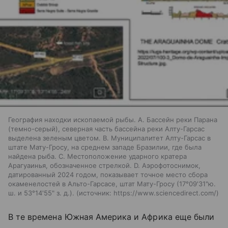
География находки ископаемой рыбы. A. Бассейн реки Парана
(темно-серый), северная часть бассейна реки Алту-Гарсас
выделена зеленым цветом. B. Муниципалитет Алту-Гарсас в
штате Мату-Гросу, на среднем западе Бразилии, где была
найдена рыба. C. Местоположение ударного кратера
Арагуаинья, обозначенное стрелкой. D. Аэрофотоснимок,
датированный 2024 годом, показывает точное место сбора
окаменелостей в Альто-Гарсасе, штат Мату-Гросу (17°09'31"ю.
ш. и 53°14'55" з. д.).
источник:
https://www.sciencedirect.com/
В те времена Южная Америка и Африка еще были