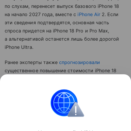
по слухам, перенесет выпуск базового iPhone 18
на начало 2027 года, вместе с
iPhone Air
2. Если
эти сведения подтвердятся, основная часть
спроса придется на iPhone 18 Pro и Pro Max,
а альтернативой останется лишь более дорогой
iPhone Ultra.
Ранее эксперты также
спрогнозировали
существенное повышение стоимости iPhone 18
Pro. Аналитик Джефф Пу считает, что цены
вырастут на 250−300 долларов (около 20−24 тыс.
рублей).
Apple
iPhone
Поделиться