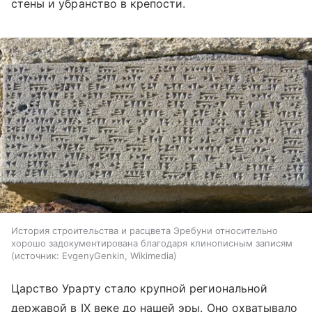
стены и убранство в крепости.
История строительства и расцвета Эребуни относительно
хорошо задокументирована благодаря клинописным записям
источник:
EvgenyGenkin, Wikimedia
Царство Урарту стало крупной региональной
державой в IX веке до нашей эры. Оно охватывало