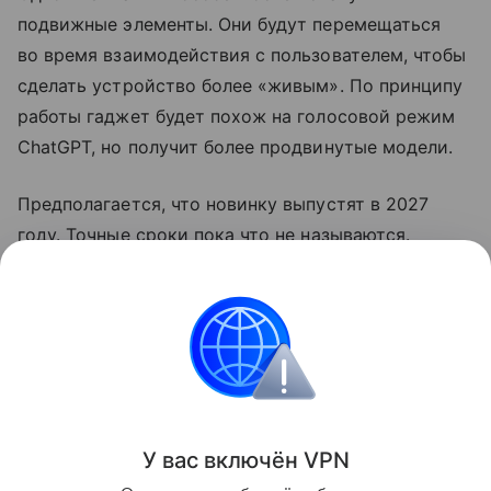
подвижные элементы. Они будут перемещаться
во время взаимодействия с пользователем, чтобы
сделать устройство более «живым». По принципу
работы гаджет будет похож на голосовой режим
ChatGPT, но получит более продвинутые модели.
Предполагается, что новинку выпустят в 2027
году. Точные сроки пока что не называются.
Ранее OpenAI
выпустила
свой первый гаджет.
Умные колонки
OpenAI
Поделиться
У вас включ
ён
V
P
N