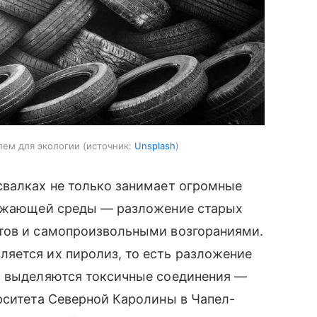
лем для экологии
источник:
Unsplash
свалках не только занимает огромные
ружающей среды — разложение старых
тов и самопроизвольными возгораниями.
яется их пиролиз, то есть разложение
м выделяются токсичные соединения —
рситета Северной Каролины в Чапел-