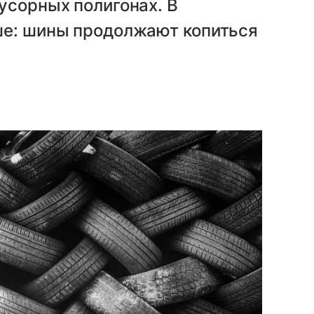
усорных полигонах. В
ше: шины продолжают копиться