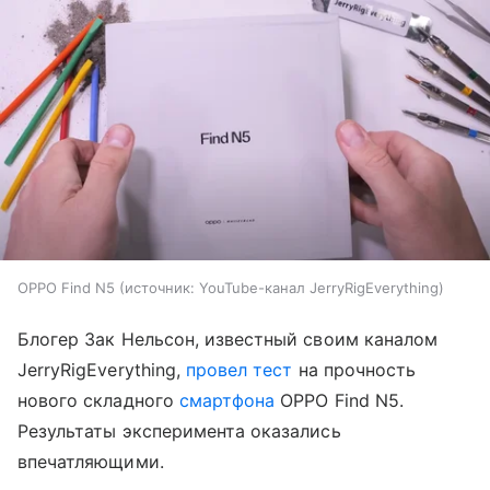
OPPO Find N5
источник:
YouTube-канал JerryRigEverything
Блогер Зак Нельсон, известный своим каналом
JerryRigEverything,
провел тест
на прочность
нового складного
смартфона
OPPO Find N5.
Результаты эксперимента оказались
впечатляющими.