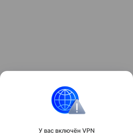
Ранее мы рассказывали о том, как
зонд ESA снял
на видео мощный выброс плазмы из Солнца
.
космос
Солнце
Поделиться
У вас включ
ён
V
P
N