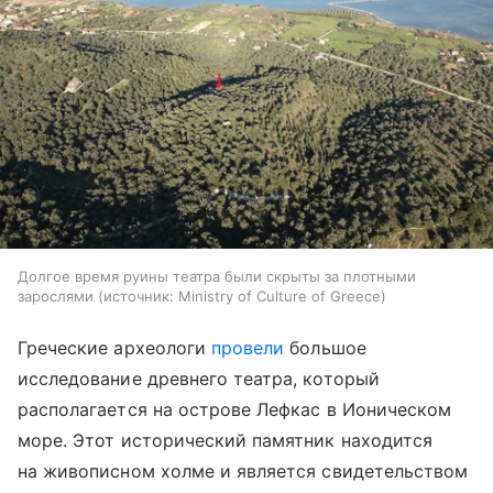
Долгое время руины театра были скрыты за плотными
зарослями
источник:
Ministry of Culture of Greece
Греческие археологи
провели
большое
исследование древнего театра, который
располагается на острове Лефкас в Ионическом
море. Этот исторический памятник находится
на живописном холме и является свидетельством