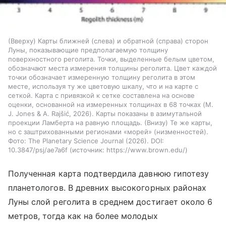
(Вверху) Карты ближней (слева) и обратной (справа) сторон
Луны, показывающие предполагаемую толщину
поверхностного реголита. Точки, выделенные белым цветом,
обозначают места измерения толщины реголита. Цвет каждой
точки обозначает измеренную толщину реголита в этом
месте, используя ту же цветовую шкалу, что и на карте с
сеткой. Карта с привязкой к сетке составлена на основе
оценки, основанной на измеренных толщинах в 68 точках (M.
J. Jones & A. Rajšić, 2026). Карты показаны в азимутальной
проекции Ламберта на равную площадь. (Внизу) Те же карты,
но с заштрихованными регионами «морей» (низменностей).
Фото: The Planetary Science Journal (2026). DOI:
10.3847/psj/ae7a6f
источник:
https://www.brown.edu/
Полученная карта подтвердила давнюю гипотезу
планетологов. В древних высокогорных районах
Луны слой реголита в среднем достигает около 6
метров, тогда как на более молодых