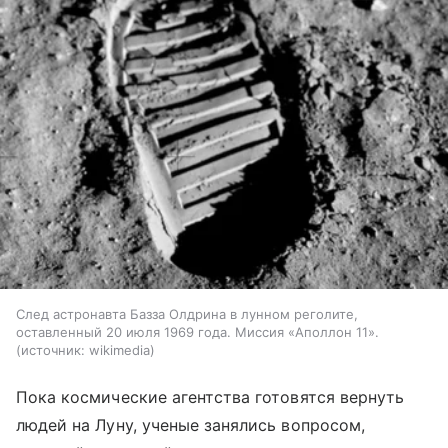
След астронавта Базза Олдрина в лунном реголите,
оставленный 20 июля 1969 года. Миссия «Аполлон 11».
источник:
wikimedia
Пока космические агентства готовятся вернуть
людей на Луну, ученые занялись вопросом,