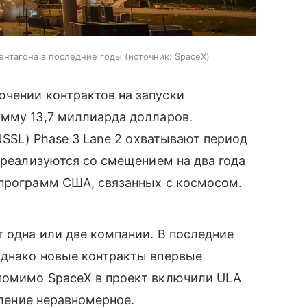
ентагона в последние годы
источник:
SpaceX
ючении контрактов на запуски
умму 13,7 миллиарда долларов.
(NSSL) Phase 3 Lane 2 охватывают период
о реализуются со смещением на два года
 программ США, связанных с космосом.
 одна или две компании. В последние
Однако новые контракты впервые
помимо SpaceX в проект включили ULA
еление неравномерное.