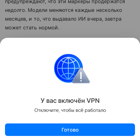
предупреждают, что эти маркеры продержатся
недолго. Модели меняются каждые несколько
месяцев, и то, что выдавало ИИ вчера, завтра
может стать нормой.
Также недавно писали, что бумеры воспитывают
внуков на «ИИ-слопе». Подробности в
статье.
Нейросети
Искусственный интеллект
Поделиться
У вас включ
ён
V
P
N
Отключите, чтобы всё работало
Готово