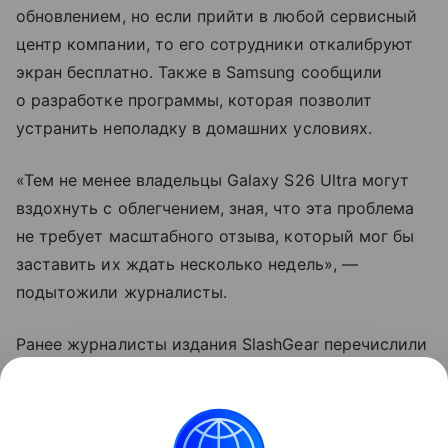
обновлением, но если прийти в любой сервисный
центр компании, то его сотрудники откалибруют
экран бесплатно. Также в Samsung сообщили
о разработке программы, которая позволит
устранить неполадку в домашних условиях.
«Тем не менее владельцы Galaxy S26 Ultra могут
вздохнуть с облегчением, зная, что эта проблема
не требует масштабного отзыва, который мог бы
заставить их ждать несколько недель», —
подытожили журналисты.
Ранее журналисты издания SlashGear перечислили
смартфоны
на Android, которые обладают лучшей
поддержкой. В список попали Samsung Galaxy S24,
Google Pixel 8 и другие девайсы.