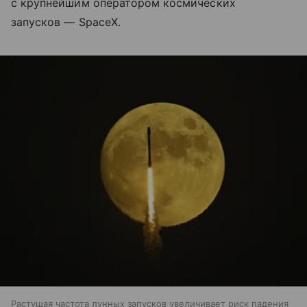
с крупнейшим оператором космических
запусков — SpaceX.
Растущая частота лунных запусков увеличивает риск падения