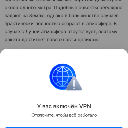
около одного метра. Подобные объекты регулярно
падают на Землю, однако в большинстве случаев
практически полностью сгорают в атмосфере. В
случае с Луной атмосфера отсутствует, поэтому
ракета достигнет поверхности целиком.
Ранее стало известно, что лунный грунт
рассказал
об атмосфере древней Земли.
космос
SpaceX
Луна
российские ученые
Поделиться
У вас включ
ён
V
P
N
Отключите, чтобы всё работало