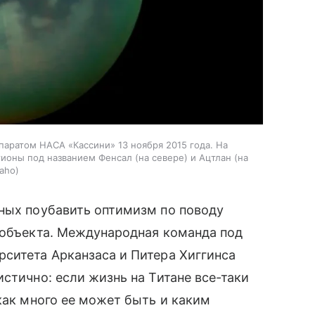
аратом НАСА «Кассини» 13 ноября 2015 года. На
оны под названием Фенсал (на севере) и Ацтлан (на
daho
ных поубавить оптимизм по поводу
 объекта. Международная команда под
ситета Арканзаса и Питера Хиггинса
стично: если жизнь на Титане все-таки
как много ее может быть и каким