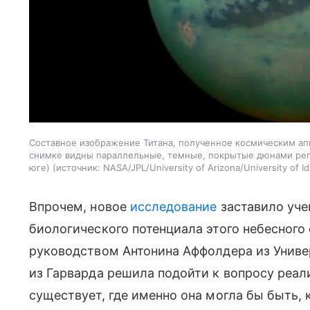
Составное изображение Титана, полученное космическим апп
снимке видны параллельные, темные, покрытые дюнами реги
юге)
источник:
NASA/JPL/University of Arizona/University of I
Впрочем, новое
исследование
заставило уче
биологического потенциала этого небесного
руководством Антонина Аффолдера из Универ
из Гарварда решила подойти к вопросу реали
существует, где именно она могла бы быть, 